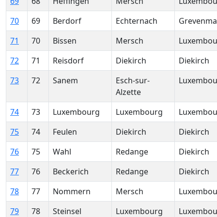
69
68
Heffingen
Mersch
Luxembou
70
69
Berdorf
Echternach
Grevenma
71
70
Bissen
Mersch
Luxembou
72
71
Reisdorf
Diekirch
Diekirch
73
72
Sanem
Esch-sur-
Luxembou
Alzette
74
73
Luxembourg
Luxembourg
Luxembou
75
74
Feulen
Diekirch
Diekirch
76
75
Wahl
Redange
Diekirch
77
76
Beckerich
Redange
Diekirch
78
77
Nommern
Mersch
Luxembou
79
78
Steinsel
Luxembourg
Luxembou