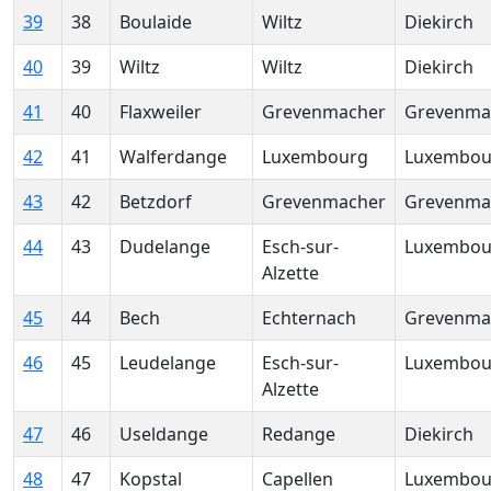
39
38
Boulaide
Wiltz
Diekirch
40
39
Wiltz
Wiltz
Diekirch
41
40
Flaxweiler
Grevenmacher
Grevenma
42
41
Walferdange
Luxembourg
Luxembou
43
42
Betzdorf
Grevenmacher
Grevenma
44
43
Dudelange
Esch-sur-
Luxembou
Alzette
45
44
Bech
Echternach
Grevenma
46
45
Leudelange
Esch-sur-
Luxembou
Alzette
47
46
Useldange
Redange
Diekirch
48
47
Kopstal
Capellen
Luxembou