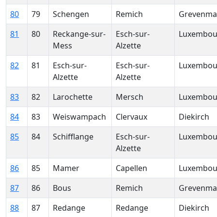
80
79
Schengen
Remich
Grevenma
81
80
Reckange-sur-
Esch-sur-
Luxembou
Mess
Alzette
82
81
Esch-sur-
Esch-sur-
Luxembou
Alzette
Alzette
83
82
Larochette
Mersch
Luxembou
84
83
Weiswampach
Clervaux
Diekirch
85
84
Schifflange
Esch-sur-
Luxembou
Alzette
86
85
Mamer
Capellen
Luxembou
87
86
Bous
Remich
Grevenma
88
87
Redange
Redange
Diekirch