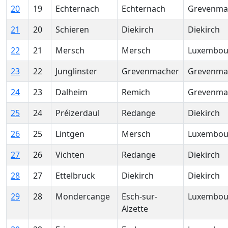
20
19
Echternach
Echternach
Grevenma
21
20
Schieren
Diekirch
Diekirch
22
21
Mersch
Mersch
Luxembou
23
22
Junglinster
Grevenmacher
Grevenma
24
23
Dalheim
Remich
Grevenma
25
24
Préizerdaul
Redange
Diekirch
26
25
Lintgen
Mersch
Luxembou
27
26
Vichten
Redange
Diekirch
28
27
Ettelbruck
Diekirch
Diekirch
29
28
Mondercange
Esch-sur-
Luxembou
Alzette