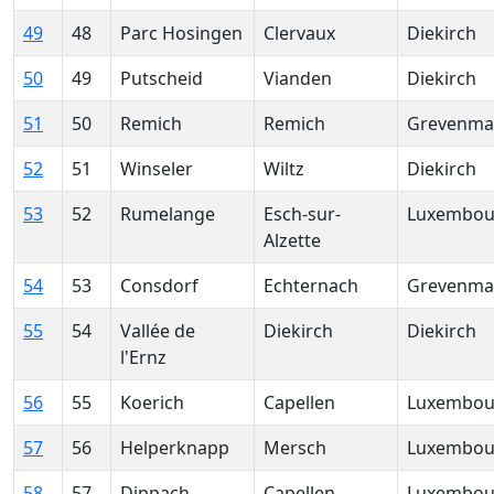
49
48
Parc Hosingen
Clervaux
Diekirch
50
49
Putscheid
Vianden
Diekirch
51
50
Remich
Remich
Grevenma
52
51
Winseler
Wiltz
Diekirch
53
52
Rumelange
Esch-sur-
Luxembou
Alzette
54
53
Consdorf
Echternach
Grevenma
55
54
Vallée de
Diekirch
Diekirch
l'Ernz
56
55
Koerich
Capellen
Luxembou
57
56
Helperknapp
Mersch
Luxembou
58
57
Dippach
Capellen
Luxembou