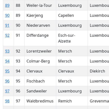
89
88
Weiler-la-Tour
Luxembourg
Luxembou
90
89
Käerjeng
Capellen
Luxembou
91
90
Niederanven
Luxembourg
Luxembou
92
91
Differdange
Esch-sur-
Luxembou
Alzette
93
92
Lorentzweiler
Mersch
Luxembou
94
93
Colmar-Berg
Mersch
Luxembou
95
94
Clervaux
Clervaux
Diekirch
96
95
Fischbach
Mersch
Luxembou
97
96
Sandweiler
Luxembourg
Luxembou
98
97
Waldbredimus
Remich
Grevenma