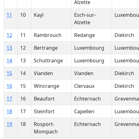
Alzette
11
10
Kayl
Esch-sur-
Luxembou
Alzette
12
11
Rambrouch
Redange
Diekirch
13
12
Bertrange
Luxembourg
Luxembou
14
13
Schuttrange
Luxembourg
Luxembou
15
14
Vianden
Vianden
Diekirch
16
15
Wincrange
Clervaux
Diekirch
17
16
Beaufort
Echternach
Grevenma
18
17
Steinfort
Capellen
Luxembou
19
18
Rosport-
Echternach
Grevenma
Mompach