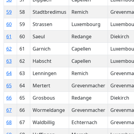
59
58
Stadtbredimus
Remich
Grevenma
60
59
Strassen
Luxembourg
Luxembou
61
60
Saeul
Redange
Diekirch
62
61
Garnich
Capellen
Luxembou
63
62
Habscht
Capellen
Luxembou
64
63
Lenningen
Remich
Grevenma
65
64
Mertert
Grevenmacher
Grevenma
66
65
Grosbous
Redange
Diekirch
67
66
Wormeldange
Grevenmacher
Grevenma
68
67
Waldbillig
Echternach
Grevenma