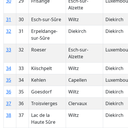
30
29
Frisange
Esch-sur-
Luxembou
Alzette
31
30
Esch-sur-Sûre
Wiltz
Diekirch
32
31
Erpeldange-
Diekirch
Diekirch
sur-Sûre
33
32
Roeser
Esch-sur-
Luxembou
Alzette
34
33
Kiischpelt
Wiltz
Diekirch
35
34
Kehlen
Capellen
Luxembou
36
35
Goesdorf
Wiltz
Diekirch
37
36
Troisvierges
Clervaux
Diekirch
38
37
Lac de la
Wiltz
Diekirch
Haute Sûre