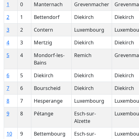
1
0
Manternach
Grevenmacher
Grevenma
2
1
Bettendorf
Diekirch
Diekirch
3
2
Contern
Luxembourg
Luxembou
4
3
Mertzig
Diekirch
Diekirch
5
4
Mondorf-les-
Remich
Grevenma
Bains
6
5
Diekirch
Diekirch
Diekirch
7
6
Bourscheid
Diekirch
Diekirch
8
7
Hesperange
Luxembourg
Luxembou
9
8
Pétange
Esch-sur-
Luxembou
Alzette
10
9
Bettembourg
Esch-sur-
Luxembou