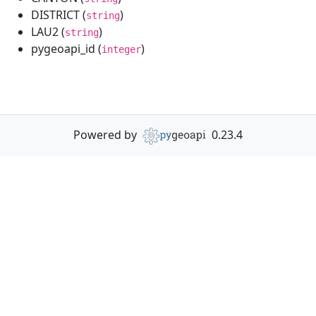
DISTRICT (
)
string
LAU2 (
)
string
pygeoapi_id (
)
integer
Powered by
0.23.4