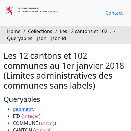
Contact
Home
/
Collections
/
Les 12 cantons et 102...
/
Queryables
json
json-ld
Les 12 cantons et 102
communes au 1er janvier 2018
(Limites administratives des
communes sans labels)
Queryables
geometry
FID (
)
integer
COMMUNE (
)
string
CANTON (
)
string