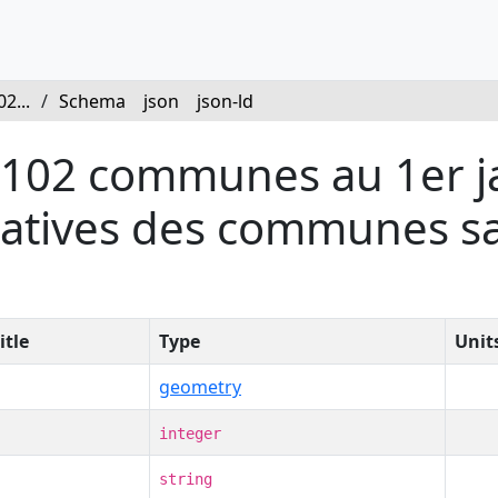
2...
/
Schema
json
json-ld
t 102 communes au 1er j
ratives des communes sa
itle
Type
Unit
geometry
integer
string