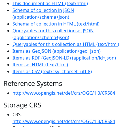
This document as HTML
(
text/html
)
Schema of collection in JSON
(
application/schema+json
)
Schema of collection in HTML
(
text/html
)
Queryables for this collection as JSON
(
application/schema+json
)
Queryables for this collection as HTML
(
text/html
)
Items as GeoJSON
(
application/geo+json
)
Items as RDF (GeoJSON-LD)
(
application/ld+json
)
Items as HTML
(
text/html
)
Items as CSV
(
text/csv; charset=utf-8
)
Reference Systems
http://www.opengis.net/def/crs/OGC/1.3/CRS84
Storage CRS
CRS:
http://www.opengis.net/def/crs/OGC/1.3/CRS84