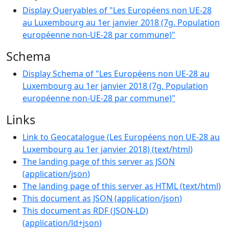
Display Queryables of "Les Européens non UE-28
au Luxembourg au 1er janvier 2018 (7g. Population
européenne non-UE-28 par commune)"
Schema
Display Schema of "Les Européens non UE-28 au
Luxembourg au 1er janvier 2018 (7g. Population
européenne non-UE-28 par commune)"
Links
Link to Geocatalogue (Les Européens non UE-28 au
Luxembourg au 1er janvier 2018)
(
text/html
)
The landing page of this server as JSON
(
application/json
)
The landing page of this server as HTML
(
text/html
)
This document as JSON
(
application/json
)
This document as RDF (JSON-LD)
(
application/ld+json
)