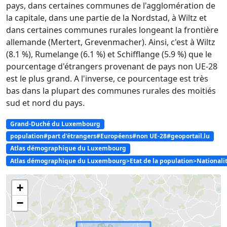
pays, dans certaines communes de l'agglomération de
la capitale, dans une partie de la Nordstad, à Wiltz et
dans certaines communes rurales longeant la frontière
allemande (Mertert, Grevenmacher). Ainsi, c'est à Wiltz
(8.1 %), Rumelange (6.1 %) et Schifflange (5.9 %) que le
pourcentage d'étrangers provenant de pays non UE-28
est le plus grand. A l'inverse, ce pourcentage est très
bas dans la plupart des communes rurales des moitiés
sud et nord du pays.
Grand-Duché du Luxembourg
population#part d'étrangers#Européens#non UE-28#geoportail.lu
Atlas démographique du Luxembourg
Atlas démographique du Luxembourg>Etat de la population>Nationalités
+
−