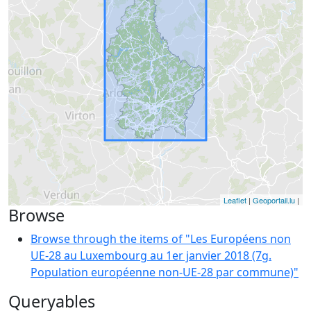
Leaflet
|
Geoportail.lu
|
Browse
Browse through the items of "Les Européens non
UE-28 au Luxembourg au 1er janvier 2018 (7g.
Population européenne non-UE-28 par commune)"
Queryables