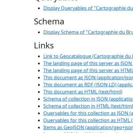
Display Queryables of "Cartographie du
Schema
Display Schema of "Cartographie du Bru
Links
Link to Geocatalogue (Cartographie du 
The landing page of this server as JSON
The landing page of this server as HTM
This document as JSON
(
application/jso
This document as RDF (JSON-LD)
(
applic
This document as HTML
(
text/html
)
Schema of collection in JSON
(
applicati
Schema of collection in HTML
(
text/html
Queryables for this collection as JSON
(
Queryables for this collection as HTML
(
Items as GeoJSON
(
application/geo+jso