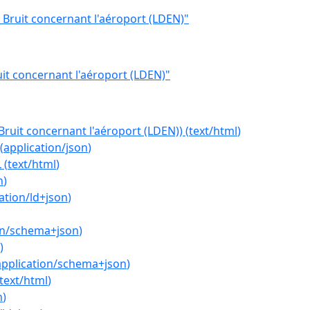
 Bruit concernant l'aéroport (LDEN)"
it concernant l'aéroport (LDEN)"
Bruit concernant l'aéroport (LDEN))
(
text/html
)
(
application/json
)
L
(
text/html
)
n
)
ation/ld+json
)
on/schema+json
)
)
application/schema+json
)
text/html
)
n
)