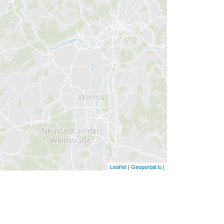
Leaflet
|
Geoportail.lu
|