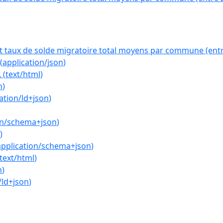
 taux de solde migratoire total moyens par commune (entr
(
application/json
)
L
(
text/html
)
n
)
ation/ld+json
)
on/schema+json
)
)
application/schema+json
)
text/html
)
n
)
/ld+json
)