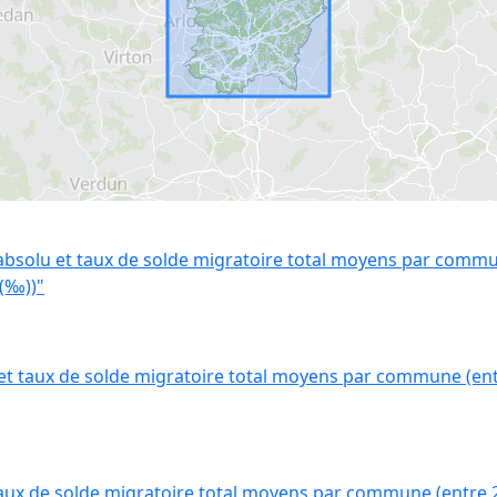
solu et taux de solde migratoire total moyens par commun
(‰))"
t taux de solde migratoire total moyens par commune (entr
ux de solde migratoire total moyens par commune (entre 20