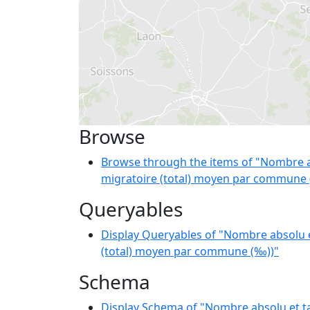
Browse
Browse through the items of "Nombre ab
migratoire (total) moyen par commune 
Queryables
Display Queryables of "Nombre absolu e
(total) moyen par commune (‰))"
Schema
Display Schema of "Nombre absolu et ta