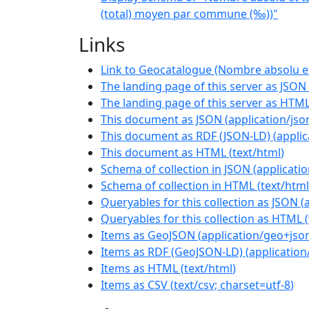
(total) moyen par commune (‰))"
Links
Link to Geocatalogue (Nombre absolu et
The landing page of this server as JSON
The landing page of this server as HTM
This document as JSON
(
application/jso
This document as RDF (JSON-LD)
(
applic
This document as HTML
(
text/html
)
Schema of collection in JSON
(
applicati
Schema of collection in HTML
(
text/html
Queryables for this collection as JSON
(
Queryables for this collection as HTML
(
Items as GeoJSON
(
application/geo+jso
Items as RDF (GeoJSON-LD)
(
application
Items as HTML
(
text/html
)
Items as CSV
(
text/csv; charset=utf-8
)