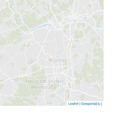
Leaflet
|
Geoportail.lu
|