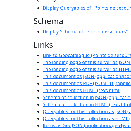
Display Queryables of "Points de secou
Schema
Display Schema of "Points de secours"
Links
Link to Geocatalogue (Points de secour
The landing page of this server as JSON
The landing page of this server as HTM
This document as JSON
(
application/jso
This document as RDF (JSON-LD)
(
applic
This document as HTML
(
text/html
)
Schema of collection in JSON
(
applicati
Schema of collection in HTML
(
text/html
Queryables for this collection as JSON
(
Queryables for this collection as HTML
(
Items as GeoJSON
(
application/geo+jso