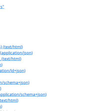
rs"
s)
(
text/html
)
(
application/json
)
L
(
text/html
)
n
)
ation/ld+json
)
on/schema+json
)
)
application/schema+json
)
text/html
)
n
)