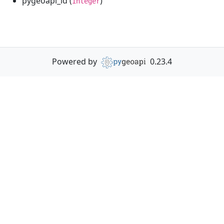
pygeoapi_id (
)
integer
Powered by
0.23.4