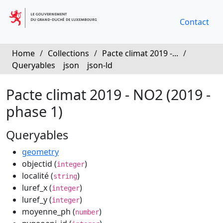
Contact
Home
/
Collections
/
Pacte climat 2019 -...
/
Queryables
json
json-ld
Pacte climat 2019 - NO2 (2019 -
phase 1)
Queryables
geometry
objectid (
)
integer
localité (
)
string
luref_x (
)
integer
luref_y (
)
integer
moyenne_ph (
)
number