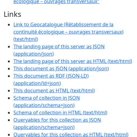
écologique – ouvrages transversaux"
Links
Link to Geocatalogue (Rétablissement de la
continuité écologique – ouvrages transversaux)
(
text/html
)
The landing page of this server as JSON
(
application/json
)
The landing page of this server as HTML
(
text/html
)
This document as JSON
(
application/json
)
This document as RDF (JSON-LD)
(
application/ld+json
)
This document as HTML
(
text/html
)
Schema of collection in JSON
(
application/schema+json
)
Schema of collection in HTML
(
text/html
)
Queryables for this collection as JSON
(
application/schema+json
)
Queryables for this collection as HTML
(
text/html
)