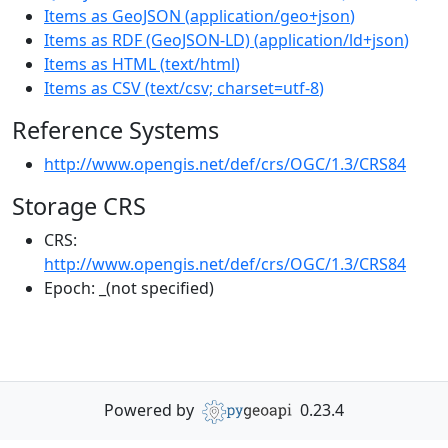
Items as GeoJSON
(
application/geo+json
)
Items as RDF (GeoJSON-LD)
(
application/ld+json
)
Items as HTML
(
text/html
)
Items as CSV
(
text/csv; charset=utf-8
)
Reference Systems
http://www.opengis.net/def/crs/OGC/1.3/CRS84
Storage CRS
CRS:
http://www.opengis.net/def/crs/OGC/1.3/CRS84
Epoch:
_(not specified)
Powered by
0.23.4