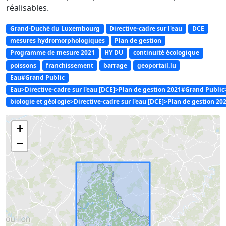
réalisables.
Grand-Duché du Luxembourg
Directive-cadre sur l'eau
DCE
mesures hydromorphologiques
Plan de gestion
Programme de mesure 2021
HY DU
continuité écologique
poissons
franchissement
barrage
geoportail.lu
Eau#Grand Public
Eau>Directive-cadre sur l'eau [DCE]>Plan de gestion 2021#Grand Publ
biologie et géologie>Directive-cadre sur l'eau [DCE]>Plan de gestion 20
+
−