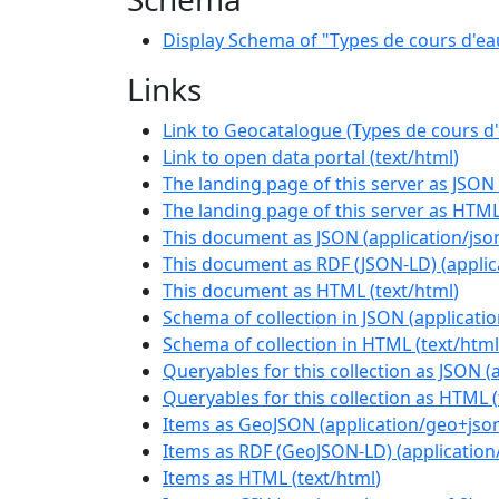
Display Schema of "Types de cours d'ea
Links
Link to Geocatalogue (Types de cours d
Link to open data portal
(
text/html
)
The landing page of this server as JSON
The landing page of this server as HTM
This document as JSON
(
application/jso
This document as RDF (JSON-LD)
(
applic
This document as HTML
(
text/html
)
Schema of collection in JSON
(
applicati
Schema of collection in HTML
(
text/html
Queryables for this collection as JSON
(
Queryables for this collection as HTML
(
Items as GeoJSON
(
application/geo+jso
Items as RDF (GeoJSON-LD)
(
application
Items as HTML
(
text/html
)