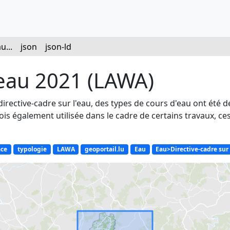
u...
json
json-ld
'eau 2021 (LAWA)
directive-cadre sur l'eau, des types de cours d'eau ont été
is également utilisée dans le cadre de certains travaux, ce
ace
typologie
LAWA
geoportail.lu
Eau
Eau>Directive-cadre sur