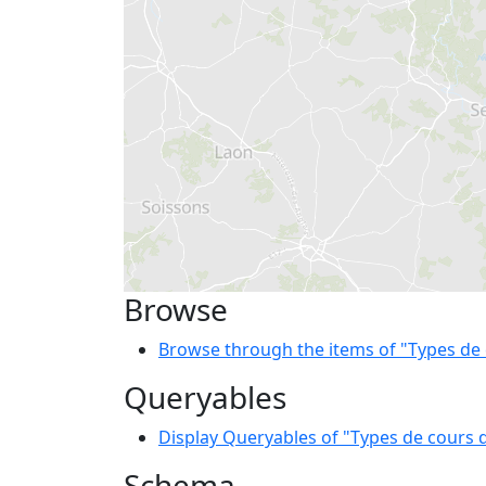
Browse
Browse through the items of "Types de 
Queryables
Display Queryables of "Types de cours 
Schema