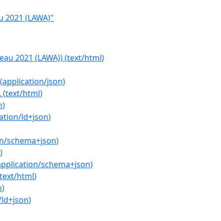
u 2021 (LAWA)"
'eau 2021 (LAWA))
(
text/html
)
(
application/json
)
L
(
text/html
)
n
)
ation/ld+json
)
on/schema+json
)
)
application/schema+json
)
text/html
)
n
)
/ld+json
)