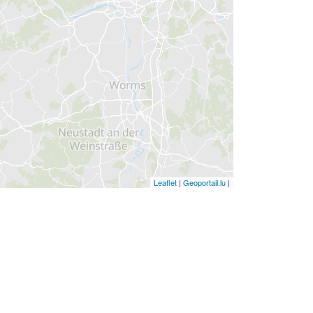
Leaflet
|
Geoportail.lu
|