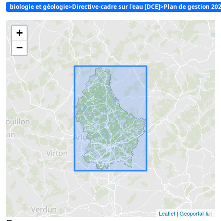
biologie et géologie>Directive-cadre sur l'eau [DCE]>Plan de gestion 20
+
−
Leaflet
|
Geoportail.lu
|