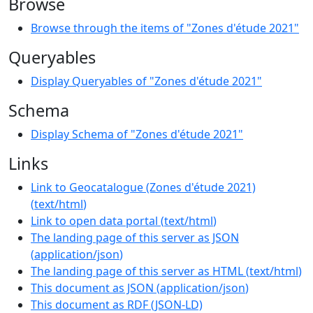
Browse
Browse through the items of "Zones d'étude 2021"
Queryables
Display Queryables of "Zones d'étude 2021"
Schema
Display Schema of "Zones d'étude 2021"
Links
Link to Geocatalogue (Zones d'étude 2021)
(
text/html
)
Link to open data portal
(
text/html
)
The landing page of this server as JSON
(
application/json
)
The landing page of this server as HTML
(
text/html
)
This document as JSON
(
application/json
)
This document as RDF (JSON-LD)