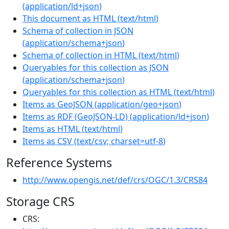
(
application/ld+json
)
This document as HTML
(
text/html
)
Schema of collection in JSON
(
application/schema+json
)
Schema of collection in HTML
(
text/html
)
Queryables for this collection as JSON
(
application/schema+json
)
Queryables for this collection as HTML
(
text/html
)
Items as GeoJSON
(
application/geo+json
)
Items as RDF (GeoJSON-LD)
(
application/ld+json
)
Items as HTML
(
text/html
)
Items as CSV
(
text/csv; charset=utf-8
)
Reference Systems
http://www.opengis.net/def/crs/OGC/1.3/CRS84
Storage CRS
CRS: