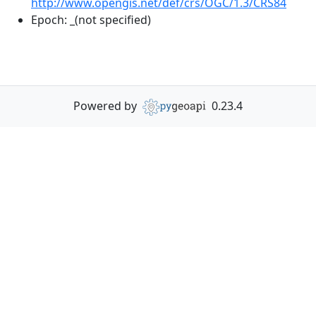
http://www.opengis.net/def/crs/OGC/1.3/CRS84
Epoch:
_(not specified)
Powered by
0.23.4