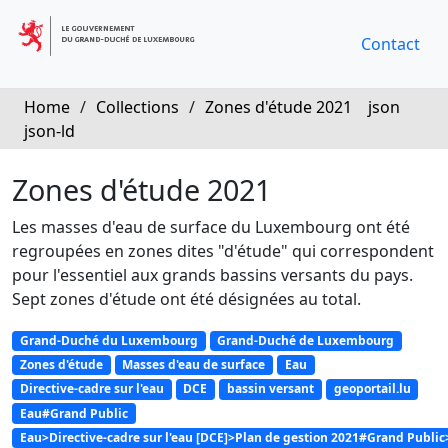
Contact
Home
/
Collections
/
Zones d'étude 2021
json
json-ld
Zones d'étude 2021
Les masses d'eau de surface du Luxembourg ont été
regroupées en zones dites "d'étude" qui correspondent
pour l'essentiel aux grands bassins versants du pays.
Sept zones d'étude ont été désignées au total.
Grand-Duché du Luxembourg
Grand-Duché de Luxembourg
Zones d'étude
Masses d'eau de surface
Eau
Directive-cadre sur l'eau
DCE
bassin versant
geoportail.lu
Eau#Grand Public
Eau>Directive-cadre sur l'eau [DCE]>Plan de gestion 2021#Grand Publ