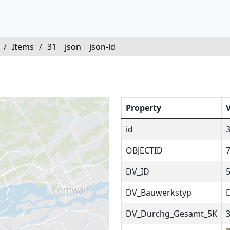
/
Items
/
31
json
json-ld
Property
id
OBJECTID
DV_ID
DV_Bauwerkstyp
DV_Durchg_Gesamt_5K
3