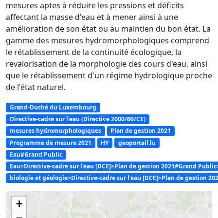
mesures aptes à réduire les pressions et déficits
affectant la masse d'eau et à mener ainsi à une
amélioration de son état ou au maintien du bon état. La
gamme des mesures hydromorphologiques comprend
le rétablissement de la continuité écologique, la
revalorisation de la morphologie des cours d'eau, ainsi
que le rétablissement d'un régime hydrologique proche
de l'état naturel.
Grand-Duché du Luxembourg
Directive-cadre sur l'eau (Directive 2000/60/CE)
mesures hydromorphologiques
Plan de gestion 2021
Programme de mesure 2021
HY
geoportail.lu
Eau#Grand Public
Eau>Directive-cadre sur l'eau [DCE]>Plan de gestion 2021#Grand Publ
biologie et géologie>Directive-cadre sur l'eau [DCE]>Plan de gestion 20
+