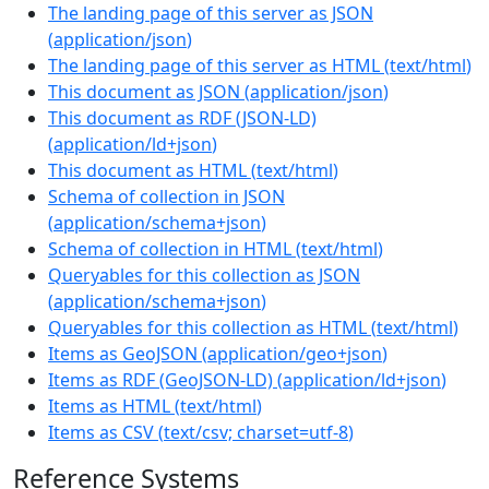
The landing page of this server as JSON
(
application/json
)
The landing page of this server as HTML
(
text/html
)
This document as JSON
(
application/json
)
This document as RDF (JSON-LD)
(
application/ld+json
)
This document as HTML
(
text/html
)
Schema of collection in JSON
(
application/schema+json
)
Schema of collection in HTML
(
text/html
)
Queryables for this collection as JSON
(
application/schema+json
)
Queryables for this collection as HTML
(
text/html
)
Items as GeoJSON
(
application/geo+json
)
Items as RDF (GeoJSON-LD)
(
application/ld+json
)
Items as HTML
(
text/html
)
Items as CSV
(
text/csv; charset=utf-8
)
Reference Systems