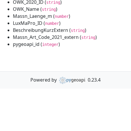
OWK_2020_ID (
)
string
OWK_Name (
)
string
Massn_Laenge_m (
)
number
LuxMaPro_ID (
)
number
BeschreibungKurzExtern (
)
string
Massn_Art_Code_2021_extern (
)
string
pygeoapi_id (
)
integer
Powered by
0.23.4