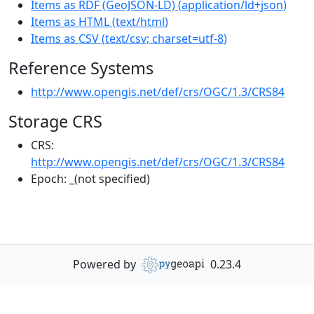
Items as RDF (GeoJSON-LD)
(
application/ld+json
)
Items as HTML
(
text/html
)
Items as CSV
(
text/csv; charset=utf-8
)
Reference Systems
http://www.opengis.net/def/crs/OGC/1.3/CRS84
Storage CRS
CRS:
http://www.opengis.net/def/crs/OGC/1.3/CRS84
Epoch:
_(not specified)
Powered by
0.23.4