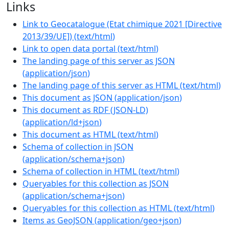
Links
Link to Geocatalogue (Etat chimique 2021 [Directive
2013/39/UE])
(
text/html
)
Link to open data portal
(
text/html
)
The landing page of this server as JSON
(
application/json
)
The landing page of this server as HTML
(
text/html
)
This document as JSON
(
application/json
)
This document as RDF (JSON-LD)
(
application/ld+json
)
This document as HTML
(
text/html
)
Schema of collection in JSON
(
application/schema+json
)
Schema of collection in HTML
(
text/html
)
Queryables for this collection as JSON
(
application/schema+json
)
Queryables for this collection as HTML
(
text/html
)
Items as GeoJSON
(
application/geo+json
)