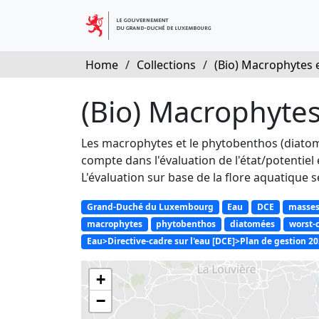
Home
/
Collections
/
(Bio) Macrophytes et
(Bio) Macrophyte
Les macrophytes et le phytobenthos (diatomé
compte dans l'évaluation de l'état/potentiel
L'évaluation sur base de la flore aquatique s
Grand-Duché du Luxembourg
Eau
DCE
masses
macrophytes
phytobenthos
diatomées
worst-
Eau>Directive-cadre sur l'eau [DCE]>Plan de gestion
+
−