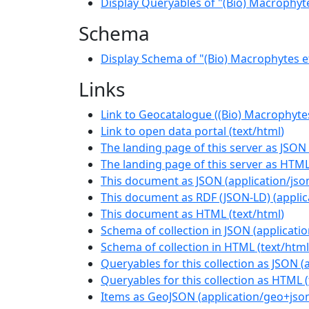
Display Queryables of "(Bio) Macrophyt
Schema
Display Schema of "(Bio) Macrophytes 
Links
Link to Geocatalogue ((Bio) Macrophyte
Link to open data portal
(
text/html
)
The landing page of this server as JSON
The landing page of this server as HTM
This document as JSON
(
application/jso
This document as RDF (JSON-LD)
(
applic
This document as HTML
(
text/html
)
Schema of collection in JSON
(
applicati
Schema of collection in HTML
(
text/html
Queryables for this collection as JSON
(
Queryables for this collection as HTML
(
Items as GeoJSON
(
application/geo+jso