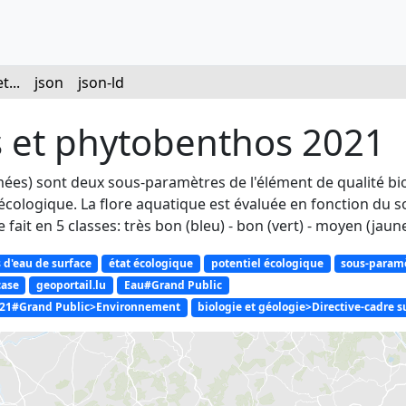
...
json
json-ld
s et phytobenthos 2021
es) sont deux sous-paramètres de l'élément de qualité biol
 écologique. La flore aquatique est évaluée en fonction du 
e fait en 5 classes: très bon (bleu) - bon (vert) - moyen (jau
 d'eau de surface
état écologique
potentiel écologique
sous-paramè
case
geoportail.lu
Eau#Grand Public
 2021#Grand Public>Environnement
biologie et géologie>Directive-cadre s