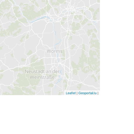
Leaflet
|
Geoportail.lu
|