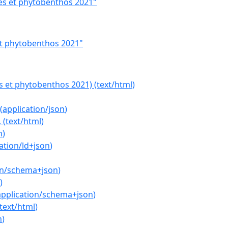
es et phytobenthos 2021"
et phytobenthos 2021"
s et phytobenthos 2021)
(
text/html
)
(
application/json
)
L
(
text/html
)
n
)
ation/ld+json
)
on/schema+json
)
)
application/schema+json
)
text/html
)
n
)