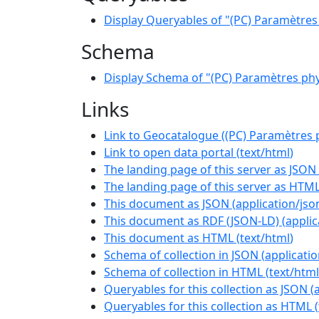
Display Queryables of "(PC) Paramètre
Schema
Display Schema of "(PC) Paramètres ph
Links
Link to Geocatalogue ((PC) Paramètres
Link to open data portal
(
text/html
)
The landing page of this server as JSON
The landing page of this server as HTM
This document as JSON
(
application/jso
This document as RDF (JSON-LD)
(
applic
This document as HTML
(
text/html
)
Schema of collection in JSON
(
applicati
Schema of collection in HTML
(
text/html
Queryables for this collection as JSON
(
Queryables for this collection as HTML
(