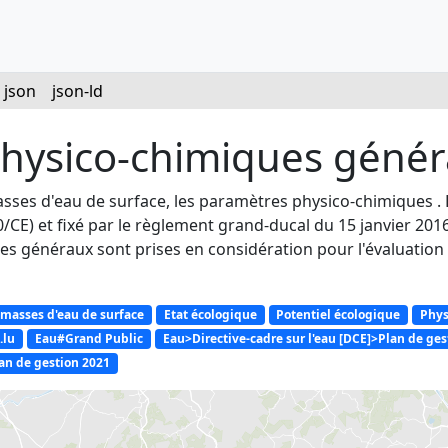
json
json-ld
physico-chimiques géné
asses d'eau de surface, les paramètres physico-chimiques . 
60/CE) et fixé par le règlement grand-ducal du 15 janvier 20
s généraux sont prises en considération pour l'évaluation 
masses d'eau de surface
Etat écologique
Potentiel écologique
Phys
.lu
Eau#Grand Public
Eau>Directive-cadre sur l'eau [DCE]>Plan de g
lan de gestion 2021