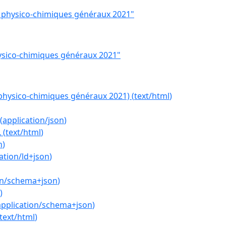
s physico-chimiques généraux 2021"
ysico-chimiques généraux 2021"
 physico-chimiques généraux 2021)
(
text/html
)
(
application/json
)
L
(
text/html
)
n
)
ation/ld+json
)
on/schema+json
)
)
application/schema+json
)
text/html
)