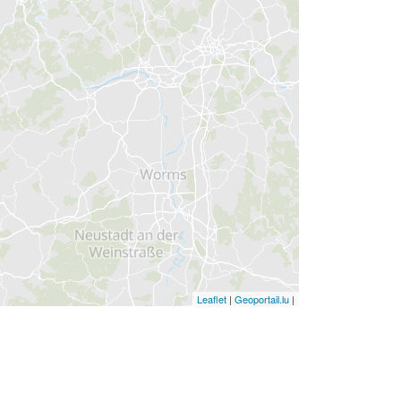
Leaflet
|
Geoportail.lu
|