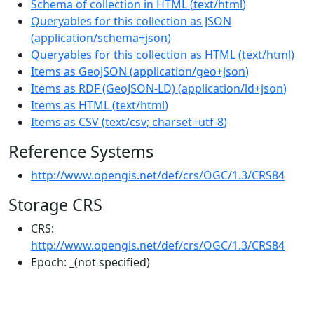
Schema of collection in HTML
(
text/html
)
Queryables for this collection as JSON
(
application/schema+json
)
Queryables for this collection as HTML
(
text/html
)
Items as GeoJSON
(
application/geo+json
)
Items as RDF (GeoJSON-LD)
(
application/ld+json
)
Items as HTML
(
text/html
)
Items as CSV
(
text/csv; charset=utf-8
)
Reference Systems
http://www.opengis.net/def/crs/OGC/1.3/CRS84
Storage CRS
CRS:
http://www.opengis.net/def/crs/OGC/1.3/CRS84
Epoch:
_(not specified)