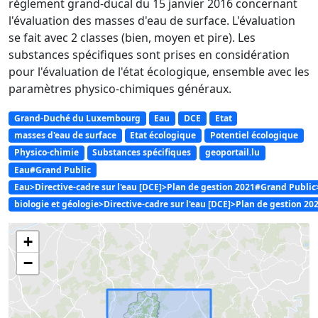
règlement grand-ducal du 15 janvier 2016 concernant
l'évaluation des masses d'eau de surface. L'évaluation
se fait avec 2 classes (bien, moyen et pire). Les
substances spécifiques sont prises en considération
pour l'évaluation de l'état écologique, ensemble avec les
paramètres physico-chimiques généraux.
Grand-Duché du Luxembourg
Eau
DCE
Etat
masses d'eau de surface
Etat écologique
Potentiel écologique
Physico-chimie
Substances spécifiques
geoportail.lu
Eau#Grand Public
Eau>Directive-cadre sur l'eau [DCE]>Plan de gestion 2021#Grand Publ
biologie et géologie>Directive-cadre sur l'eau [DCE]>Plan de gestion 20
+
−