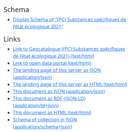
Schema
Display Schema of "(PC) Substances spécifiques de
l’état écologique 2021"
Links
Link to Geocatalogue ((PC) Substances spécifiques
de l’état écologique 2021)
(
text/html
)
Link to open data portal
(
text/html
)
The landing page of this server as JSON
(
application/json
)
The landing page of this server as HTML
(
text/html
)
This document as JSON
(
application/json
)
This document as RDF (JSON-LD)
(
application/ld+json
)
This document as HTML
(
text/html
)
Schema of collection in JSON
(
application/schema+json
)