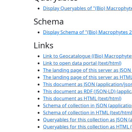
Display Queryables of "(Bio) Macrophyt
Schema
Display Schema of "(Bio) Macrophytes 
Links
Link to Geocatalogue ((Bio) Macrophyte
Link to open data portal
(
text/html
)
The landing page of this server as JSON
The landing page of this server as HTM
This document as JSON
(
application/jso
This document as RDF (JSON-LD)
(
applic
This document as HTML
(
text/html
)
Schema of collection in JSON
(
applicati
Schema of collection in HTML
(
text/html
Queryables for this collection as JSON
(
Queryables for this collection as HTML
(