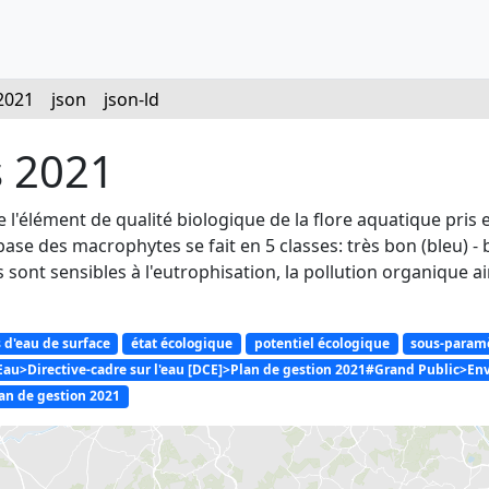
2021
json
json-ld
s 2021
'élément de qualité biologique de la flore aquatique pris 
 base des macrophytes se fait en 5 classes: très bon (bleu) -
 sont sensibles à l'eutrophisation, la pollution organique 
 d'eau de surface
état écologique
potentiel écologique
sous-paramè
Eau>Directive-cadre sur l'eau [DCE]>Plan de gestion 2021#Grand Public>E
lan de gestion 2021