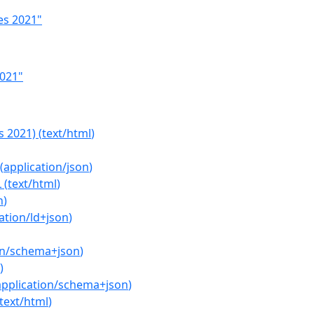
es 2021"
2021"
s 2021)
(
text/html
)
(
application/json
)
L
(
text/html
)
n
)
ation/ld+json
)
on/schema+json
)
)
application/schema+json
)
text/html
)