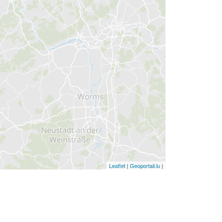
Leaflet
|
Geoportail.lu
|