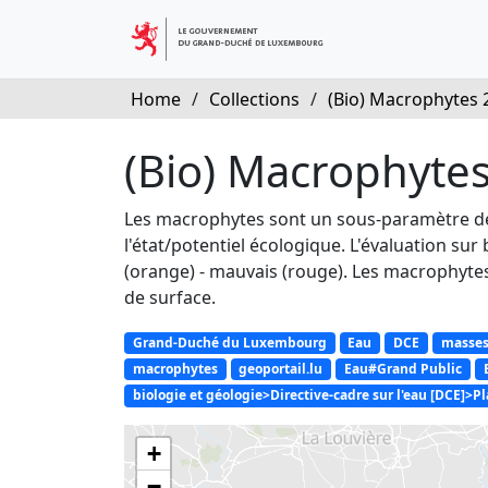
Home
/
Collections
/
(Bio) Macrophytes 
(Bio) Macrophyte
Les macrophytes sont un sous-paramètre de l
l'état/potentiel écologique. L'évaluation sur
(orange) - mauvais (rouge). Les macrophytes
de surface.
Grand-Duché du Luxembourg
Eau
DCE
masses
macrophytes
geoportail.lu
Eau#Grand Public
biologie et géologie>Directive-cadre sur l'eau [DCE]>P
+
−