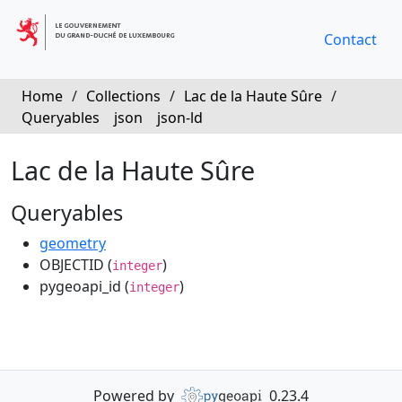
Contact
Home
/
Collections
/
Lac de la Haute Sûre
/
Queryables
json
json-ld
Lac de la Haute Sûre
Queryables
geometry
OBJECTID (
)
integer
pygeoapi_id (
)
integer
Powered by
0.23.4