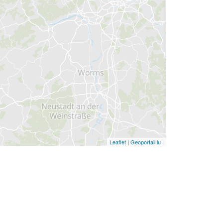
Leaflet
|
Geoportail.lu
|