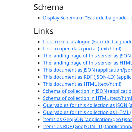
Schema
Display Schema of "Eaux de baignade - q
Links
Link to Geocatalogue (Eaux de baignade 
Link to open data portal
(
text/html
)
The landing page of this server as JSON
The landing page of this server as HTM
This document as JSON
(
application/jso
This document as RDF (JSON-LD)
(
applic
This document as HTML
(
text/html
)
Schema of collection in JSON
(
applicati
Schema of collection in HTML
(
text/html
Queryables for this collection as JSON
(
Queryables for this collection as HTML
(
Items as GeoJSON
(
application/geo+jso
Items as RDF (GeoJSON-LD)
(
application