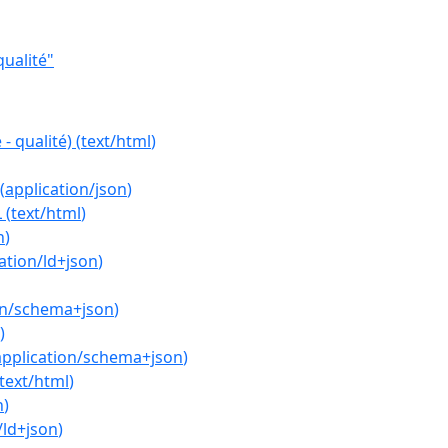
ualité"
- qualité)
(
text/html
)
(
application/json
)
L
(
text/html
)
n
)
ation/ld+json
)
on/schema+json
)
)
application/schema+json
)
text/html
)
n
)
/ld+json
)