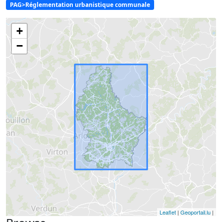
PAG>Réglementation urbanistique communale
+
−
Leaflet
|
Geoportail.lu
|