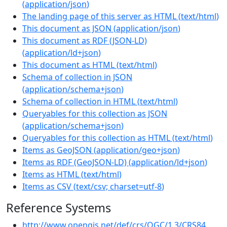
(
application/json
)
The landing page of this server as HTML
(
text/html
)
This document as JSON
(
application/json
)
This document as RDF (JSON-LD)
(
application/ld+json
)
This document as HTML
(
text/html
)
Schema of collection in JSON
(
application/schema+json
)
Schema of collection in HTML
(
text/html
)
Queryables for this collection as JSON
(
application/schema+json
)
Queryables for this collection as HTML
(
text/html
)
Items as GeoJSON
(
application/geo+json
)
Items as RDF (GeoJSON-LD)
(
application/ld+json
)
Items as HTML
(
text/html
)
Items as CSV
(
text/csv; charset=utf-8
)
Reference Systems
http://www.opengis.net/def/crs/OGC/1.3/CRS84