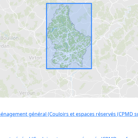
ménagement général (Couloirs et espaces réservés (CPMD su