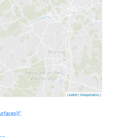
Leaflet
|
Geoportail.lu
|
rfaces))"