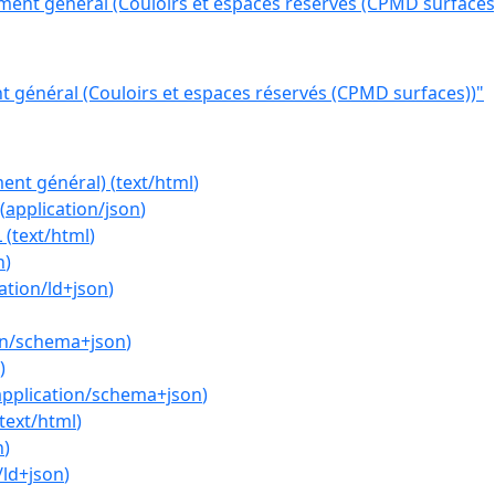
ent général (Couloirs et espaces réservés (CPMD surfaces
 général (Couloirs et espaces réservés (CPMD surfaces))"
ent général)
(
text/html
)
(
application/json
)
L
(
text/html
)
n
)
ation/ld+json
)
on/schema+json
)
)
application/schema+json
)
text/html
)
n
)
/ld+json
)