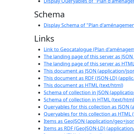
Display Queryables of "Plan d'aménagem
Schema
Display Schema of "Plan d'aménagement
Links
Link to Geocatalogue (Plan d'aménagem
The landing page of this server as JSON
The landing page of this server as HTM
This document as JSON
(
application/jso
This document as RDF (JSON-LD)
(
applic
This document as HTML
(
text/html
)
Schema of collection in JSON
(
applicati
Schema of collection in HTML
(
text/html
Queryables for this collection as JSON
(
Queryables for this collection as HTML
(
Items as GeoJSON
(
application/geo+jso
Items as RDF (GeoJSON-LD)
(
application