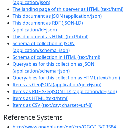
(
application/json
)
The landing page of this server as HTML
(
text/html
)
This document as JSON
(
application/json
)
This document as RDF (JSON-LD)
(
application/ld+json
)
This document as HTML
(
text/html
)
Schema of collection in JSON
(
application/schema+json
)
Schema of collection in HTML
(
text/html
)
Queryables for this collection as JSON
(
application/schema+json
)
Queryables for this collection as HTML
(
text/html
)
Items as GeoJSON
(
application/geo+json
)
Items as RDF (GeoJSON-LD)
(
application/ld+json
)
Items as HTML
(
text/html
)
Items as CSV
(
text/csv; charset=utf-8
)
Reference Systems
http://www.opengis.net/def/crs/OGC/1.3/CRS84