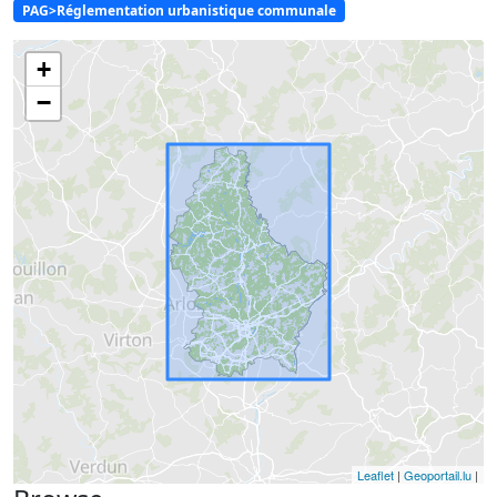
PAG>Réglementation urbanistique communale
+
−
Leaflet
|
Geoportail.lu
|