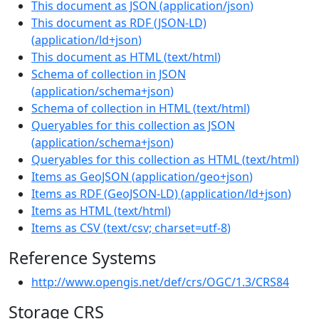
This document as JSON
(
application/json
)
This document as RDF (JSON-LD)
(
application/ld+json
)
This document as HTML
(
text/html
)
Schema of collection in JSON
(
application/schema+json
)
Schema of collection in HTML
(
text/html
)
Queryables for this collection as JSON
(
application/schema+json
)
Queryables for this collection as HTML
(
text/html
)
Items as GeoJSON
(
application/geo+json
)
Items as RDF (GeoJSON-LD)
(
application/ld+json
)
Items as HTML
(
text/html
)
Items as CSV
(
text/csv; charset=utf-8
)
Reference Systems
http://www.opengis.net/def/crs/OGC/1.3/CRS84
Storage CRS