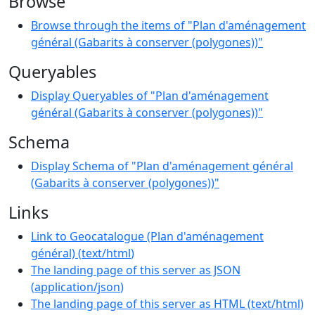
Browse
Browse through the items of "Plan d'aménagement
général (Gabarits à conserver (polygones))"
Queryables
Display Queryables of "Plan d'aménagement
général (Gabarits à conserver (polygones))"
Schema
Display Schema of "Plan d'aménagement général
(Gabarits à conserver (polygones))"
Links
Link to Geocatalogue (Plan d'aménagement
général)
(
text/html
)
The landing page of this server as JSON
(
application/json
)
The landing page of this server as HTML
(
text/html
)