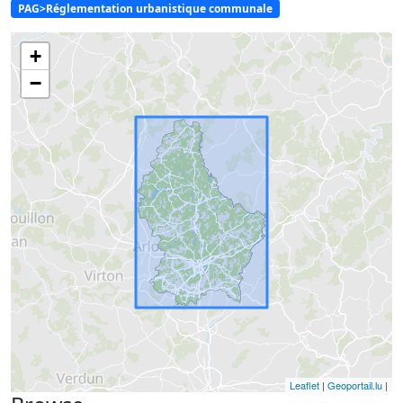
PAG>Réglementation urbanistique communale
+
−
Leaflet
|
Geoportail.lu
|