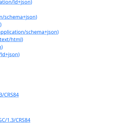
ation/ld+json
)
on/schema+json
)
)
application/schema+json
)
text/html
)
n
)
/ld+json
)
.3/CRS84
GC/1.3/CRS84