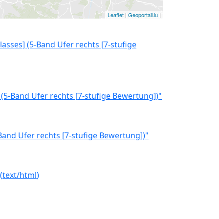
Leaflet
|
Geoportail.lu
|
asses] (5-Band Ufer rechts [7-stufige
 (5-Band Ufer rechts [7-stufige Bewertung])"
Band Ufer rechts [7-stufige Bewertung])"
(
text/html
)