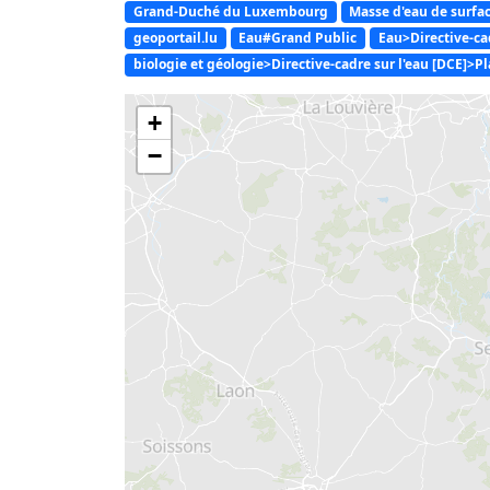
Grand-Duché du Luxembourg
Masse d'eau de surfa
geoportail.lu
Eau#Grand Public
Eau>Directive-ca
biologie et géologie>Directive-cadre sur l'eau [DCE]>P
+
−