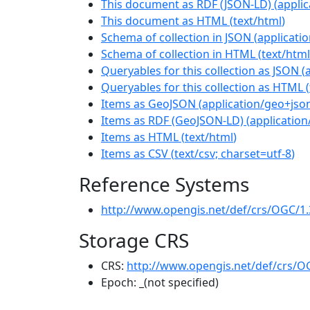
This document as RDF (JSON-LD)
(
applic
This document as HTML
(
text/html
)
Schema of collection in JSON
(
applicati
Schema of collection in HTML
(
text/html
Queryables for this collection as JSON
(
Queryables for this collection as HTML
(
Items as GeoJSON
(
application/geo+jso
Items as RDF (GeoJSON-LD)
(
application
Items as HTML
(
text/html
)
Items as CSV
(
text/csv; charset=utf-8
)
Reference Systems
http://www.opengis.net/def/crs/OGC/1
Storage CRS
CRS:
http://www.opengis.net/def/crs/O
Epoch:
_(not specified)