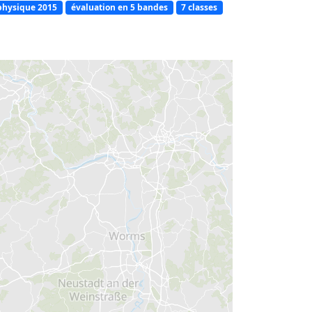
physique 2015
évaluation en 5 bandes
7 classes