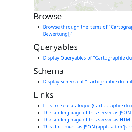
Browse
Browse through the items of "Cartograph
Bewertung])"
Queryables
Display Queryables of "Cartographie du 
Schema
Display Schema of "Cartographie du mili
Links
Link to Geocatalogue (Cartographie du m
The landing page of this server as JSON
The landing page of this server as HTM
This document as JSON
(
application/jso