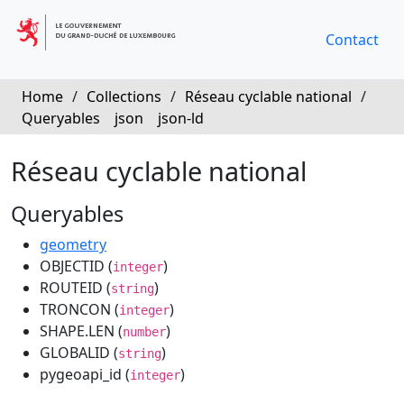
Contact
Home
/
Collections
/
Réseau cyclable national
/
Queryables
json
json-ld
Réseau cyclable national
Queryables
geometry
OBJECTID (
)
integer
ROUTEID (
)
string
TRONCON (
)
integer
SHAPE.LEN (
)
number
GLOBALID (
)
string
pygeoapi_id (
)
integer